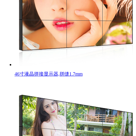
46寸液晶拼接显示器,拼缝1.7mm