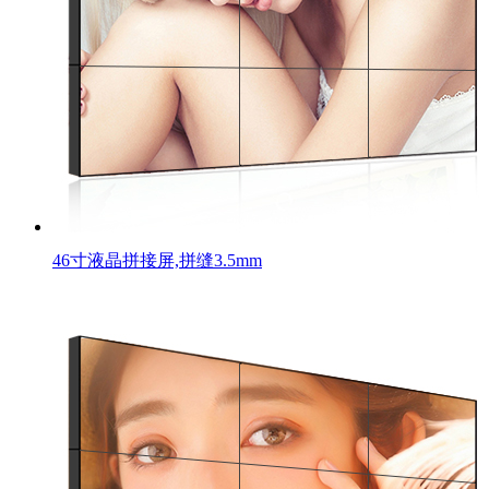
46寸液晶拼接屏,拼缝3.5mm