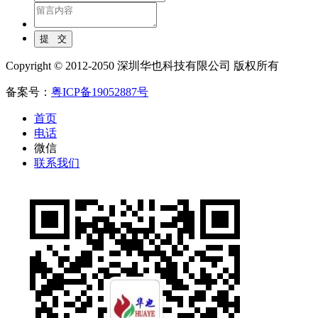
Copyright © 2012-2050 深圳华也科技有限公司 版权所有
备案号：
粤ICP备19052887号
首页
电话
微信
联系我们