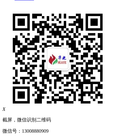
X
截屏，微信识别二维码
微信号：
13008880909