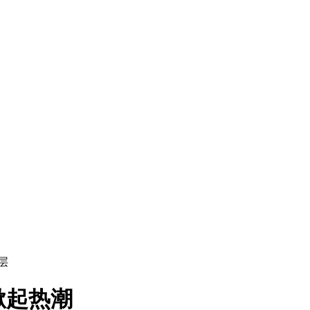
层
掀起热潮