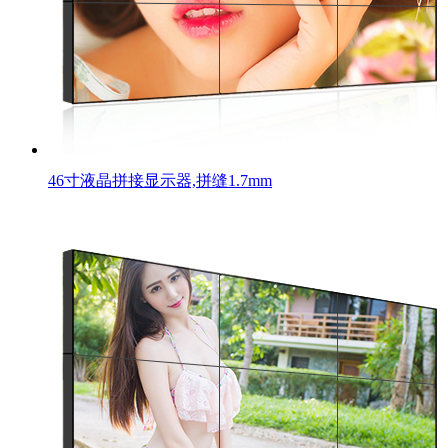
46寸液晶拼接显示器,拼缝1.7mm