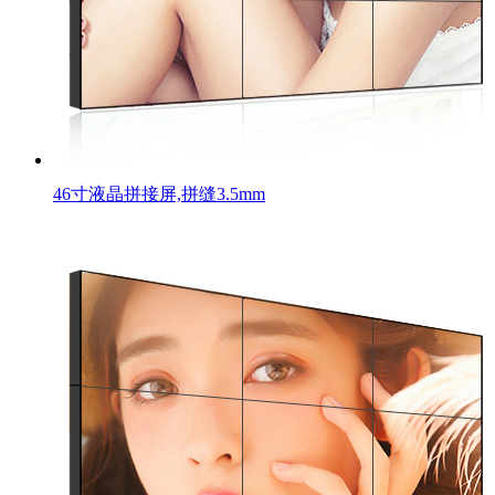
46寸液晶拼接屏,拼缝3.5mm